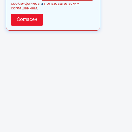
cookie-файлов
и
пользовательским
соглашением
.
Согласен
О сайте
© 2025 Сетевое издание «Monavista» зарегистрировано в
Федеральной службе по надзору в сфере связи,
информационных технологий и массовых коммуникаций
(Роскомнадзор) 15 августа 2016 года. Свидетельство о
регистрации ЭЛ № ФС 77 - 66827
Полное или частичное использовании материалов сайта
monavista.ru возможно только после письменного